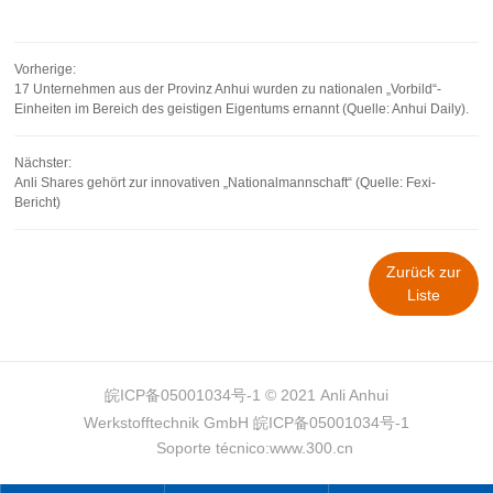
Vorherige:
17 Unternehmen aus der Provinz Anhui wurden zu nationalen „Vorbild“-
Einheiten im Bereich des geistigen Eigentums ernannt (Quelle: Anhui Daily).
Nächster:
Anli Shares gehört zur innovativen „Nationalmannschaft“ (Quelle: Fexi-
Bericht)
Zurück zur
Liste
皖ICP备05001034号-1
© 2021 Anli Anhui
Werkstofftechnik GmbH
皖ICP备05001034号-1
Soporte técnico:
www.300.cn