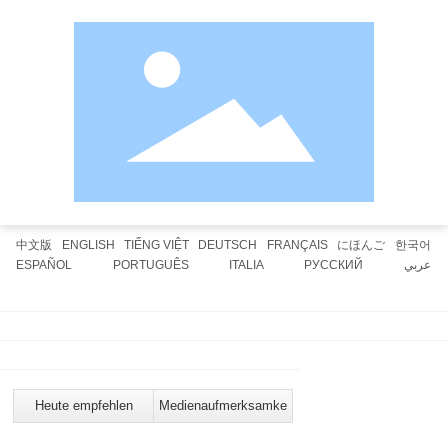
中文版
ENGLISH
TIẾNG VIỆT
DEUTSCH
FRANÇAIS
にほんご
한국어
ESPAÑOL
PORTUGUÊS
ITALIA
РУССКИЙ
عربي
Home
Über uns
Vorteile
Produkte
Anli Vietnam
Personalwesen
Kontakt
Digitales Produkt
Heute empfehlen
Medienaufmerksamkeit